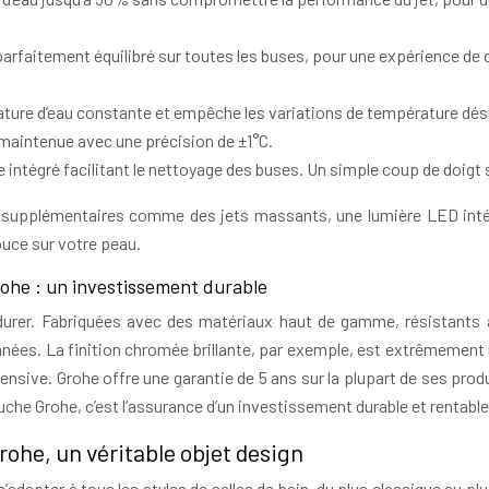
 parfaitement équilibré sur toutes les buses, pour une expérience d
ture d’eau constante et empêche les variations de température désa
maintenue avec une précision de ±1°C.
 intégré facilitant le nettoyage des buses. Un simple coup de doigt s
s supplémentaires comme des jets massants, une lumière LED in
ouce sur votre peau.
rohe : un investissement durable
er. Fabriquées avec des matériaux haut de gamme, résistants à l
es. La finition chromée brillante, par exemple, est extrêmement r
nsive. Grohe offre une garantie de 5 ans sur la plupart de ses produ
che Grohe, c’est l’assurance d’un investissement durable et rentable
rohe, un véritable objet design
dapter à tous les styles de salles de bain, du plus classique au p