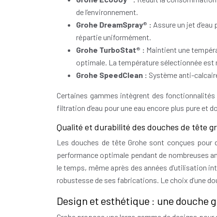
de l’environnement.
Grohe DreamSpray® :
Assure un jet d’eau
répartie uniformément.
Grohe TurboStat® :
Maintient une tempéra
optimale. La température sélectionnée est 
Grohe SpeedClean :
Système anti-calcaire
Certaines gammes intègrent des fonctionnalité
filtration d’eau pour une eau encore plus pure et d
Qualité et durabilité des douches de tête g
Les douches de tête Grohe sont conçues pour dur
performance optimale pendant de nombreuses anné
le temps, même après des années d’utilisation inte
robustesse de ses fabrications. Le choix d’une dou
Design et esthétique : une douche g
Grohe propose une large gamme de designs pour s’a