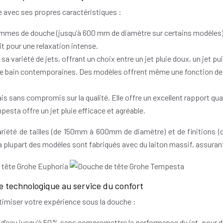
 avec ses propres caractéristiques :
mes de douche (jusqu’à 600 mm de diamètre sur certains modèles) et
it pour une relaxation intense.
a variété de jets, offrant un choix entre un jet pluie doux, un jet p
de bain contemporaines. Des modèles offrent même une fonction de
 sans compromis sur la qualité. Elle offre un excellent rapport qu
mpesta offre un jet pluie efficace et agréable.
été de tailles (de 150mm à 600mm de diamètre) et de finitions (chr
 La plupart des modèles sont fabriqués avec du laiton massif, assuran
ce technologique au service du confort
timiser votre expérience sous la douche :
d’eau jusqu’à 50% sans compromettre la performance du jet, pour d