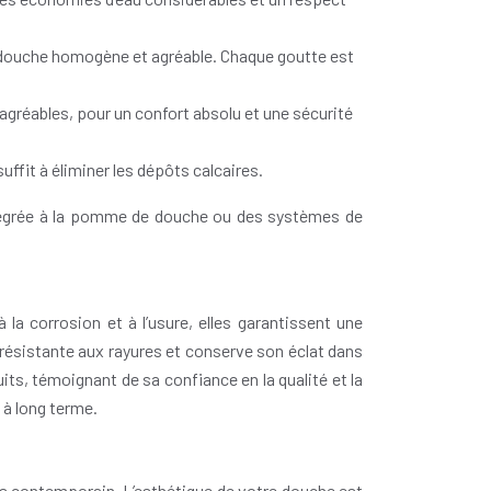
e douche homogène et agréable. Chaque goutte est
gréables, pour un confort absolu et une sécurité
uffit à éliminer les dépôts calcaires.
tégrée à la pomme de douche ou des systèmes de
a corrosion et à l’usure, elles garantissent une
ésistante aux rayures et conserve son éclat dans
its, témoignant de sa confiance en la qualité et la
 à long terme.
lus contemporain. L’esthétique de votre douche est