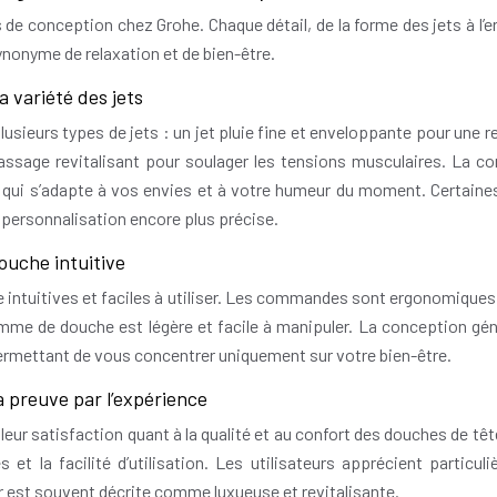
s de conception chez Grohe. Chaque détail, de la forme des jets à
ynonyme de relaxation et de bien-être.
a variété des jets
lusieurs types de jets : un jet pluie fine et enveloppante pour une re
massage revitalisant pour soulager les tensions musculaires. La 
, qui s’adapte à vos envies et à votre humeur du moment. Certai
e personnalisation encore plus précise.
douche intuitive
 intuitives et faciles à utiliser. Les commandes sont ergonomiques 
omme de douche est légère et facile à manipuler. La conception gé
ermettant de vous concentrer uniquement sur votre bien-être.
la preuve par l’expérience
eur satisfaction quant à la qualité et au confort des douches de tête
s et la facilité d’utilisation. Les utilisateurs apprécient partic
r est souvent décrite comme luxueuse et revitalisante.