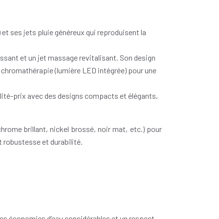
 ses jets pluie généreux qui reproduisent la
uissant et un jet massage revitalisant. Son design
 chromathérapie (lumière LED intégrée) pour une
alité-prix avec des designs compacts et élégants,
ome brillant, nickel brossé, noir mat, etc.) pour
t robustesse et durabilité.
es économies d’eau considérables et un respect