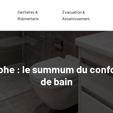
Sanitaires &
Évacuation &
Robinetterie
Assainissement
ohe : le summum du confor
de bain