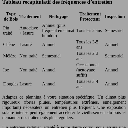
Tableau récapitulatif des fréquences d’entretien
Type
Traitement
Traitement
Nettoyage
Inspection
de Bois
Protecteur
Annuel (plus
Pin
Autoclave
fréquent en climat
Tous les 2 ans
Semestriel
traité
+ lasure
humide)
Tous les 3-5
Chêne
Lasuré
Annuel
Annuel
ans
Tous les 2-3
Mélèze
Non traité
Semestriel
Semestriel
ans
Occasionnel
Ipé
Non traité
Annuel
(nettoyage
Annuel
suffit)
Tous les 3-4
Douglas
Lasuré
Annuel
Annuel
ans
Adaptez ce planning à votre situation spécifique. Un climat plus
rigoureux (fortes pluies, températures extrêmes, enneigement
important) nécessitera un entretien plus fréquent. Une exposition
solaire intense peut également accélérer le vieillissement du bois et
demander des traitements plus réguliers.
Un entretien régulier, adapté à votre garde-corps, vous assure une