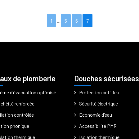
1
…
5
6
7
aux de plomberie
Douches sécurisées
ème d'évacuation optimisé
Protection anti-feu
chéité renforcée
Sécurité électrique
ilation contrôlée
Économie d'eau
ation phonique
Accessibilité PMR
lation thermique
Isolation thermique